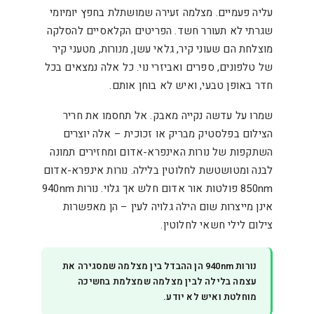
עליה פעמיים. מצלמה זעירה שמושתלת בחפץ יומיומי
שגרתי לא תעורר חשד. הפריטים הקלאסיים להסלקה
מוצלחת הם שעוני קיר, גלאי עשן, מנורות, מטעני קיר
של טלפונים, ספרים ואביזרי נוי. כל אלה נמצאים בכל
חדר באופן טבעי, ואיש לא בוחן אותם.
שמרו על עדשה נקייה מאבק. אל תחסמו את חריר
הצילום בפלסטיק מבריק או זכוכית – אלה יוצרים
השתקפות של נורות האינפרא-אדום ומחזירים תמונה
לבנה ומטושטשת לחלוטין בלילה. נורות אינפרא-אדום
850nm פולטות אור אדום חלש אך גלוי. נורות 940nm
אינן מייצרות שום הילה גלויה לעין – הן מאפשרות
צילום לילי חשאי לחלוטין.
נורות 940nm הן ההבדל בין מצלמה שמסגירה את
עצמה בלילה לבין מצלמה שמצלמת בחשיכה
מוחלטת ואיש לא יודע.