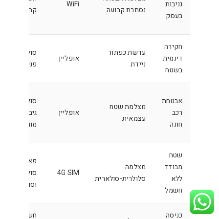
גניבות
WiFi
נסתרת קבועה
קבוע
בעסק
חקירה
עדשת כפתור
סוללה
דינמית
אופליין
ניידת
פנימית
בשטח
אבטחת
סוללת
מצלמת שטח
רכב
אופליין
גיבוי
עצמאית
חונה
מורחבת
שטח
פאנל
מבודד
מצלמה
4G SIM
סולארי
ללא
סלולרית-סולארית
וסוללה
חשמל
כניסה
חשמל