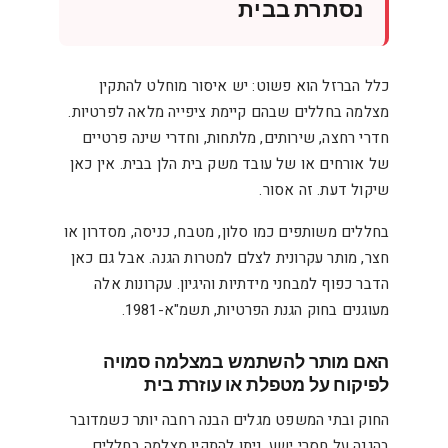
נסתרת בבית
כלל הברזל הוא פשוט: יש איסור מוחלט להתקין
מצלמה בחללים שבהם קיימת ציפייה מלאה לפרטיות.
חדרי רחצה, שירותים, מלתחות, וחדרי שינה פרטיים
של אורחים או של עובד משק בית הלן בבית. אין כאן
שיקול דעת. זה אסור.
בחללים משותפים כמו סלון, מטבח, כניסה, מסדרון או
חצר, מותר עקרונית לצלם למטרות הגנה. אבל גם כאן
הדבר כפוף למבחני מידתיות והיגיון. עקרונות אלה
מעוגנים בחוק הגנת הפרטיות, תשמ"א-1981.
האם מותר להשתמש במצלמה סמויה
לפיקוח על מטפלת או עוזרת בית
החוק ובתי המשפט מגלים הבנה רחבה יותר כשמדובר
בהגנה על חסרי ישע. ניתן להתקין מצלמה בחללים