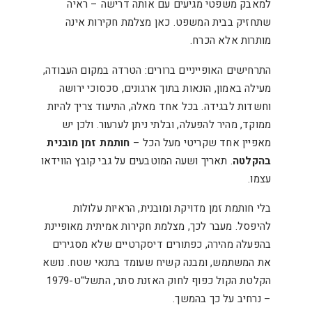
למאבק משפטי מגיעים עם אותה דרישה – ראיה
שתחזיק בבית המשפט. כאן מצלמת חקירות אינה
מותרות אלא הכרח.
התרחישים האופייניים ברורים: הטרדה במקום העבודה,
מעילה באמון, הונאות בתוך ארגונים, סכסוכי ירושה
וחשדות לבגידה. בכל אחד מאלה, התיעוד צריך להיות
ממוקד, מהיר להפעלה, ובלתי ניתן לערעור. ולכן יש
מאפיין אחד שקריטי מעל הכל –
חותמת זמן מובנית
בהקלטה
. תאריך ושעה המוטבעים על גבי קובץ הווידאו
עצמו.
בלי חותמת זמן מדויקת ומובנית, הראיות עלולות
להיפסל. מעבר לכך, מצלמת חקירות אמיתית מאופיינת
בהפעלה מהירה, כפתורים דיסקרטיים שלא מסגירים
את המשתמש, ומבנה קשיח שעומד בתנאי שטח. נושא
הקלטת הקול כפוף לחוק האזנת סתר, התשל"ט-1979
– נרחיב על כך בהמשך.