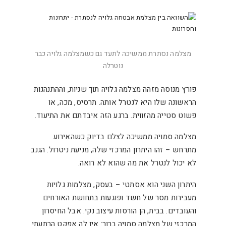
מצלמה נסתרת ממשיכה לתעד גם כשמצלמה גלויה כבר
נוטרלה
פורץ מנוסה מזהה מצלמה גלויה תוך שניות, וההתנהגות
הראשונה שלו היא לנטרל אותה. תרסיס, מכה, או
פשוט סטייה מהזווית. ברגע הזה איבדתם את התיעוד.
מצלמה סמויה ממשיכה לצלם בדיוק כשהאירוע
מתרחש – זהו היתרון המרכזי שלה, מניעת ניטרול. הגנב
לא יכול לנטרל את מה שהוא לא רואה.
היתרון השני הוא אסתטי – בעסק, מצלמות גלויות
מעבירות מסר של חשד ופוגעות בתחושת האורחים
והעובדים. בבית, הן הורסות עיצוב נקי. אבל החיסרון
המרכזי של מצלמה סמויה ברור: אין לה אפקט הרתעתי.