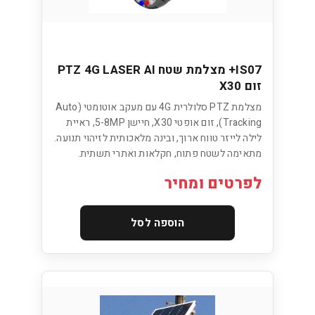
IS07+ מצלמת שטח PTZ 4G LASER AI
זום X30
מצלמת PTZ סלולרית 4G עם מעקב אוטומטי (Auto
Tracking), זום אופטי X30, חיישן 5-8MP, ראיית
לילה לייזר טווח ארוך, ובינה מלאכותית לזיהוי תנועה.
מתאימה לשטח פתוח, חקלאות ואתרי תשתית.
לפרטים ומחיר
הוספה לסל