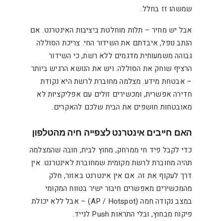
שמשהו זז בחלל.
אבל יש מחיר – תלות מוחלטת ביציבות האינטרנט. אם
הנתב נופל, איבדתם את השידור החי. צריכת הסוללה
גבוהה משמעותית מדגמים ללא רשת, כי השידור
הרציף שוחק את הסוללה. ויש את הנושא הרגיש ביותר
– אבטחת מידע. מצלמה מחוברת לרשת היא נקודת
חדירה אפשרית, ומכשירים זולים עם אפליקציות לא
מאובטחות חושפים את הבית שלכם להאקרים.
האם חייבים אינטרנט לצפייה חיה מהטלפון
כדי לקבל פיד חי ממרחק, מחוץ לבית, חובה שהמצלמה
תהיה מחוברת לרשת מקומית שמחוברת לאינטרנט. אין
דרך לעקוף את זה. אם אין אינטרנט באזור, חלק
מהמכשירים מאפשרים חיבור ישיר בטווח המקומי
במצב נקודה חמה (AP / Hotspot) – אבל ללא יכולת
פיקוח מבחוץ, ובלי התראות Push לנייד.