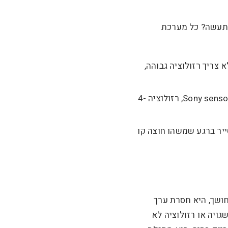
 תעשה? כל מערכת
צריך רזולוציה גבוהה,
– כאן הדרישה היא לאיכות תמונה שתעמוד בחקירה משטרתית. Sony sensor, רזולוציה 4-
יר ברגע שמשהו חוצה קו
ושך, היא חסרת ערך
ויה או רזולוציה לא