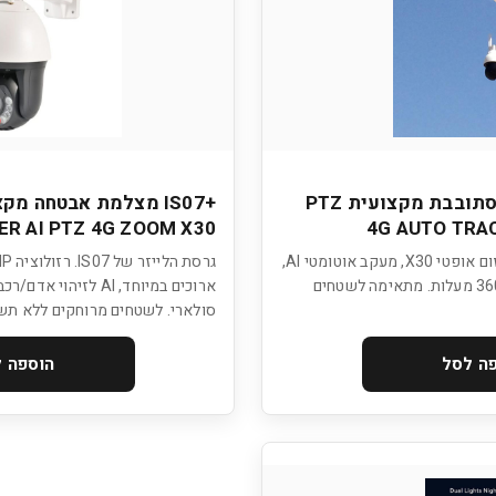
IS07 מצלמת אבטחה מסתובבת מקצועית PTZ
ER AI PTZ 4G ZOOM X30
4G AUTO TRA
מצלמת PTZ סלולרית 4G עם זום אופטי X30, מעקב אוטומטי AI,
ראיית לילה אינפרארד, כיסוי 360 מעלות. מתאימה לשטחים
סולארי. לשטחים מרוחקים ללא תש
ה לסל
הוספה 