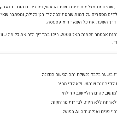
 שמים זוג מצלמות יפות בשער הראשי, ומרגישים מוגנים. ואז קו
לדים מספרים על דמות שהסתובבה ליד הגן בלילה, ומסתבר שאין
דרך השער. את כל השאר היא פספסה.
סים קר, יבואן ישיר של מצלמות אבטחה חכמות מאז 2003, ריכז במ
ד.
 בשער בלבד נכשלת ומה הגישה הנכונה
לפי כוונת שימוש ולא לפי מחיר
ושב, לקיבוץ וליישוב קהילתי
לאריות ללא חיווט לגדרות מרוחקות
 פנים ואנליטיקה AI בפועל