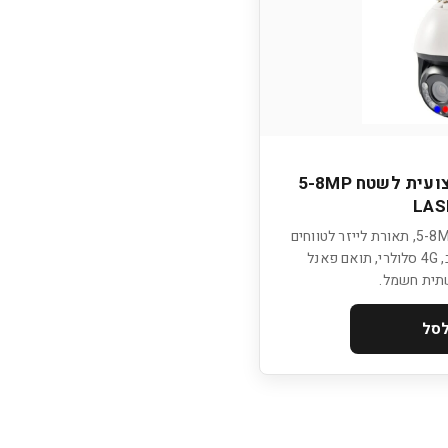
+IS07 מצלמת אבטחה מקצועית לשטח 5-8MP
LAS
גרסת הלייזר של IS07. רזולוציה 5-8MP, תאורת לייזר לטווחים
ארוכים במיוחד, AI לזיהוי אדם/רכב, 4G סלולרי, תואם פאנל
תית חשמל.
לסל