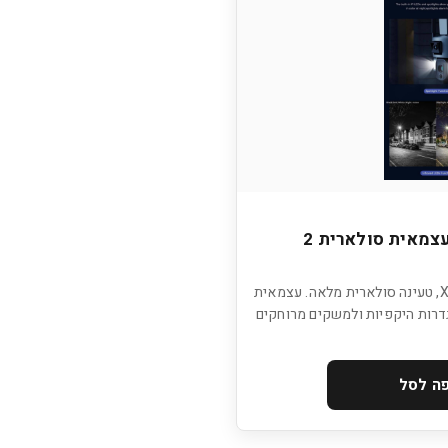
IS014 מצלמת אבטחה עצמאית סולארית 2
שתי עדשות 4K, זום אופטי X10, טעינה סולארית מלאה. עצמאית
גדרות היקפיות ולמשקים מרוחקים
ה לסל