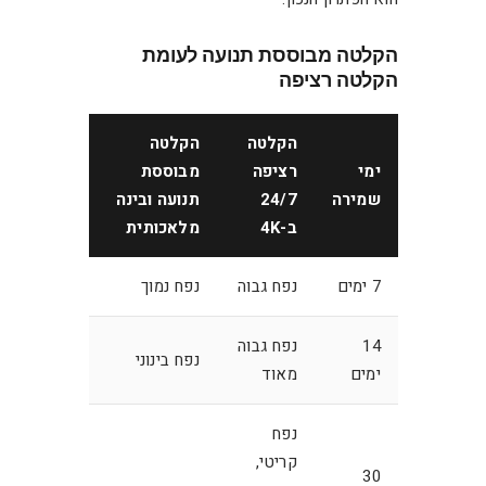
הקלטה מבוססת תנועה לעומת
הקלטה רציפה
הקלטה
הקלטה
ימי
רציפה
מבוססת
שמירה
24/7
תנועה ובינה
ב-4K
מלאכותית
7 ימים
נפח גבוה
נפח נמוך
14
נפח גבוה
נפח בינוני
ימים
מאוד
נפח
קריטי,
30