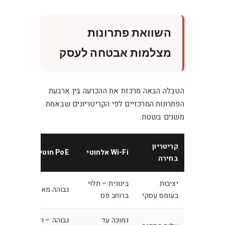
השוואת פתרונות
מצלמות אבטחה לעסק
הטבלה הבאה מרכזת את ההכרעה בין ארבעת
הפתרונות המרכזיים לפי הקריטריונים שבאמת
משנים בשטח.
קריטריון
הקלט
Wi-Fi אלחוטי
PoE חוטי
בחירה
NVR
יציבות
בינונית – תלוי
גבוהה מאוד
גבוהה
בעומס עסקי
ברוחב פס
נמוכה עד
גבוהה – חיווט
בינונ