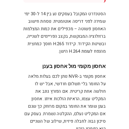
הסטנדרט המקובל בעסקים נע בין 14 ל-30 ימי
שמירה לפני דריסה אוטומטית. נוסחת חישוב
האחסון פשוטה – מכפילים את כמות המצלמות
ברזולוציה המבוקשת, בקצב הפריימים לשנייה,
ובשיטת הקידוד. קידוד H.265 חוסך כמחצית
מהנפח לעומת H.264 הישן.
אחסון מקומי מול אחסון בענן
אחסון מקומי ב-NVR נותן לכם בעלות מלאה
על החומר בלי תשלום חודשי, אבל יש לו
חולשה אחת קריטית. אם הפורץ גונב את
המקליט עצמו, הראיות הולכות איתו. אחסון
בענן שומר את החומר במקום מרוחק כך שגם
אם המקליט נעלם, ההקלטה נשמרת. בעסק עם
סיכון גבוה לחבלה פיזית, שילוב של השניים
הוא הפתרון הנכון.