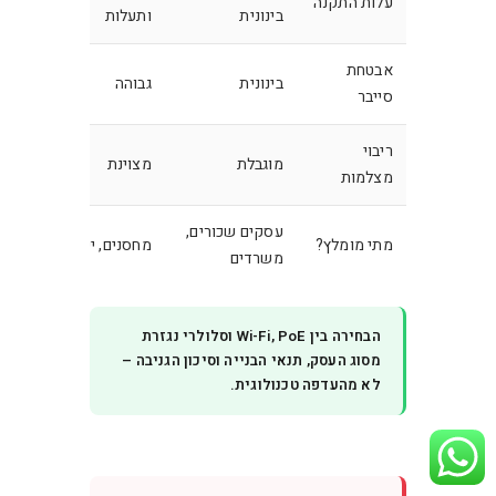
עלות התקנה
בינונית
ותעלות
חד-פ
אבטחת
בינונית
גבוהה
גבוהה
סייבר
ריבוי
מוגבלת
מצוינת
מצוינ
מצלמות
עסקים שכורים,
בעלות
מתי מומלץ?
מחסנים, ייצור
משרדים
מנוי
הבחירה בין Wi-Fi, PoE וסלולרי נגזרת
מסוג העסק, תנאי הבנייה וסיכון הגניבה –
לא מהעדפה טכנולוגית.