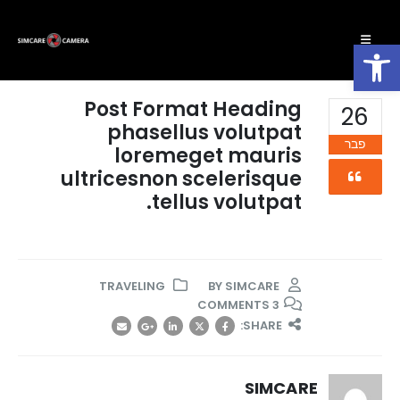
פתח סרגל נגישות
Post Format Heading
26
phasellus volutpat
פבר
loremeget mauris
ultricesnon scelerisque
tellus volutpat.
TRAVELING
SIMCARE
BY
3 COMMENTS
SHARE:
SIMCARE