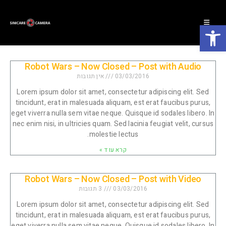
פתח סרגל נגישות
Robot Wars – Now Closed – Post with Audio
03/03/2016
אין תגובות
Lorem ipsum dolor sit amet, consectetur adipiscing elit. Sed
tincidunt, erat in malesuada aliquam, est erat faucibus purus,
eget viverra nulla sem vitae neque. Quisque id sodales libero. In
nec enim nisi, in ultricies quam. Sed lacinia feugiat velit, cursus
molestie lectus.
קרא עוד »
Robot Wars – Now Closed – Post with Video
03/03/2016
3 תגובות
Lorem ipsum dolor sit amet, consectetur adipiscing elit. Sed
tincidunt, erat in malesuada aliquam, est erat faucibus purus,
eget viverra nulla sem vitae neque. Quisque id sodales libero. In