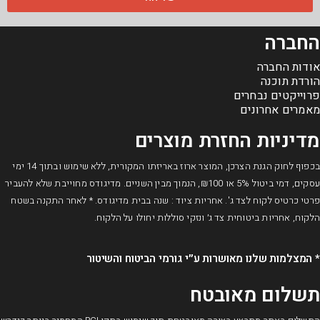
החברה
אודות החברה
הורדת תוכנה
פרוייקטים נבחרים
מאמרים אחרונים
מדיניות החזרת מוצרים
בכפוף לחוק הגנת הצרכן, המוצר ארוז באריזתו המקורית, ללא שימוש ובתוך 14 ימי
עסקים, דמי ביטול 5% או ₪100, הנמוך מבין השניים. מדיגודס מחוייבת שלא להעביר
פרטי כרטיס לקוח לצד ג'. אחריות ציוד : שנה בבית מדיגודס. * לאחר התקנה בשטח
הלקוח, אחריות ביטוחית צד ג׳ ונזקי סוללות יחולו על הלקוח.
* המצלמות שלנו מאושרות ע״י גורמי הביטוח והשיטור​
תשלום מאובטח