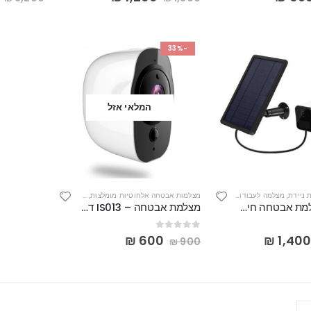
-33%
המלאי אזל
 ניידת
,
מצלמה לעבודות עפר
,
מצלמות אבטחה אלחוטיות מומלצות
,
מצלמות אבטחה אלחוטיות מומלצות
,
מצלמות אבטחה חיצוניות
,
מצלמות אבטחה בגן ילדים
,
מצלמות
מ
IS022 מצלמת אבטחה חיצונית אלחוטית מקצועית סלולרית סולארית עצמאית ניידת אוטונומית WIFI +3/4G
מצלמת אבטחה – IS013 דמוי ארלו מצלמה אלחוטית 2M WIFI עם סוללות פנימיות נטענות – ארוכות טווח FULL HD לכל מטרה ARLO SEMI
out of 5
0
₪
600
₪
1,40
₪
900