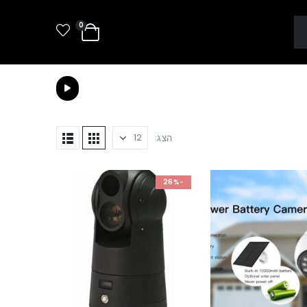
0
הצג:
-26%