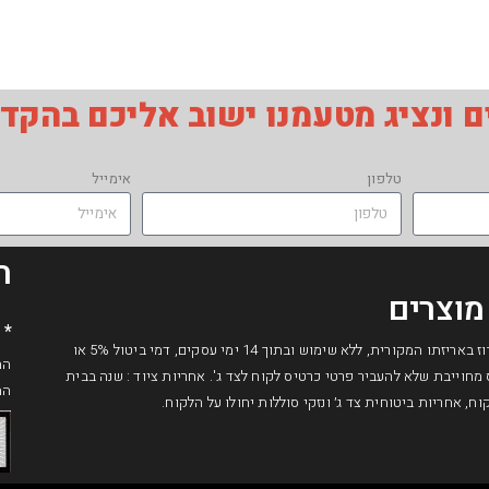
 ונציג מטעמנו ישוב אליכם בהקד
טלפון
אימייל
ת
מוצרים
* 
בכפוף לחוק הגנת הצרכן, המוצר ארוז באריזתו המקורית, ללא שימוש ובתוך 14 ימי עסקים, דמי ביטול 5% או
גודס מחוייבת שלא להעביר פרטי כרטיס לקוח לצד ג'. אחריות ציוד : שנה בבית
המ
, אחריות ביטוחית צד ג׳ ונזקי סוללות יחולו על הלקוח.