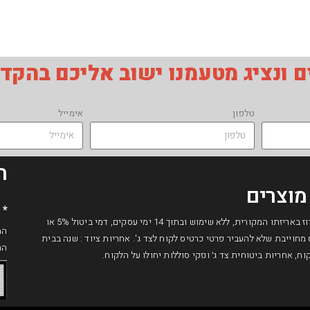
 ונציג מטעמנו ישוב אליכם בהקד
טלפון
אימייל
ת
מוצרים
* 
בכפוף לחוק הגנת הצרכן, המוצר ארוז באריזתו המקורית, ללא שימוש ובתוך 14 ימי עסקים, דמי ביטול 5% או
גודס מחוייבת שלא להעביר פרטי כרטיס לקוח לצד ג'. אחריות ציוד : שנה בבית
המ
, אחריות ביטוחית צד ג׳ ונזקי סוללות יחולו על הלקוח.