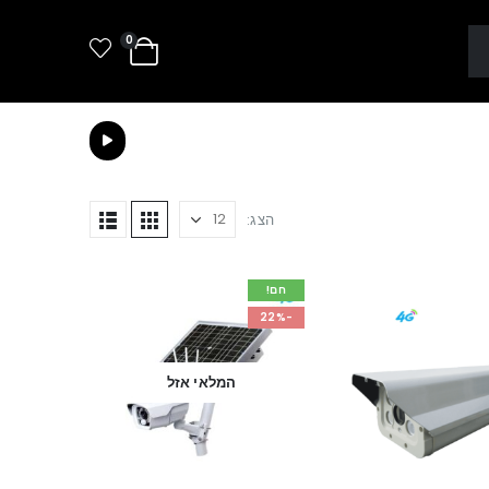
0
הצג:
חם!
-22%
המלאי אזל