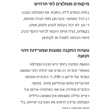
מיקומים מומלצים לפי תרחיש
בחניה ובחניון לילה, התקינו את המצלמה בגובה
רב ככל האפשר. גובה מגן מפני חבלה מכוונת,
כי גנב לא יכול בקלות להגיע ולנתק אותה.
בקמפינג, נצלו זוויות רחבות לכיסוי היקפי סביב
פתחי הכניסה לאוהל או לקרוואן.
טעויות התקנה נפוצות שמורידות זיהוי
תנועה
הטעות הנפוצה ביותר היא הצבת המצלמה
מאחורי זכוכית. זה הורס את יכולת זיהוי התנועה
התרמי של חיישן ה-PIR, כי הזכוכית חוסמת
את קרינת החום שהחיישן מזהה. בנוסף,
הזכוכית מחזירה את אור האינפרה-אדום של
ראיית הלילה ומעוותת את התמונה הלילית.
המצלמה צריכה לראות את הסביבה ישירות, בלי
שום מחסום ביניהן.