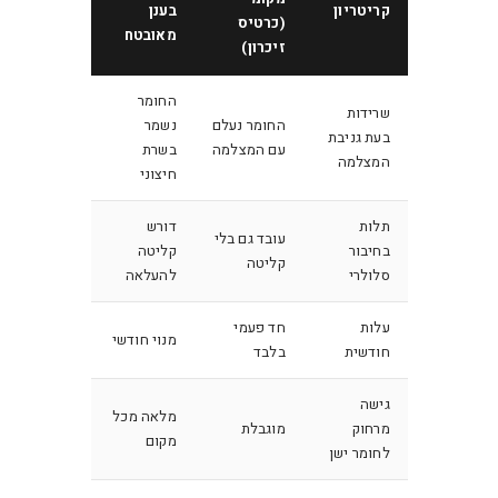
קריטריון
בענן
(כרטיס
מאובטח
זיכרון)
החומר
שרידות
החומר נעלם
נשמר
בעת גניבת
עם המצלמה
בשרת
המצלמה
חיצוני
תלות
דורש
עובד גם בלי
בחיבור
קליטה
קליטה
סלולרי
להעלאה
עלות
חד פעמי
מנוי חודשי
חודשית
בלבד
גישה
מלאה מכל
מרחוק
מוגבלת
מקום
לחומר ישן