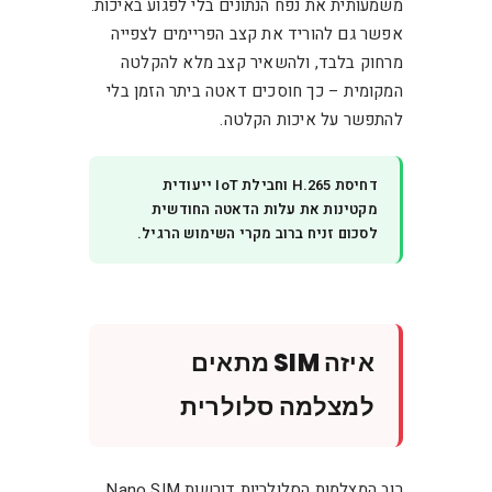
משמעותית את נפח הנתונים בלי לפגוע באיכות.
אפשר גם להוריד את קצב הפריימים לצפייה
מרחוק בלבד, ולהשאיר קצב מלא להקלטה
המקומית – כך חוסכים דאטה ביתר הזמן בלי
להתפשר על איכות הקלטה.
דחיסת H.265 וחבילת IoT ייעודית
מקטינות את עלות הדאטה החודשית
לסכום זניח ברוב מקרי השימוש הרגיל.
איזה SIM מתאים
למצלמה סלולרית
רוב המצלמות הסלולריות דורשות Nano SIM