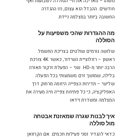
משהו – מאריכה את חיי הסוללה לשבועות ואף
חודשים. ההבדל הוא עצום, וזו ההגדרה
החשובה ביותר במצלמה ניידת.
מה ההגדרות שהכי משפיעות על
הסוללה
שלושה גורמים שולטים בצריכת החשמל.
ראשון – רזולוציית השידור, כאשר 4K צורכת
הרבה יותר מ-HD. שני – הפעלת זרקור תאורה
בלילה, שמושך זרם משמעותי בכל הפעלה.
שלישי – תדירות הצפייה היזומה מרחוק דרך
האפליקציה, כי כל פתיחת צפייה חיה מעירה את
המצלמה ומשדרת וידאו.
איך לבנות שגרה שמאזנת אבטחה
מול סוללה
כדאי להגדיר זמני פעילות חכמים. אם הקרוואן