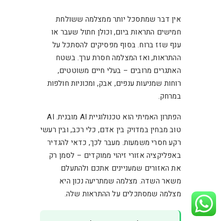
אין דבר שמתסכל יותר ממצלמה ששולחת
חמישים התראות ביום, וכולן חתול שעבר או
ענף שזז ברוח. בסוף מפסיקים להסתכל על
ההתראות, ואז המצלמה חסרת ערך. בשטח
האתגרים מרובים – בעלי חיים משוטטים,
רוחות שמניעות ענפים, אבק, ומכוניות חולפות
במרחק.
הפתרון האמיתי הוא טכנולוגיית AI מובנית. AI
טוב מבחין במדויק בין אדם, כלי רכב, ובין רעשי
רקע חסרי משמעות. מעבר לכך, כדאי להגדיר
באפליקציה אזורי זיהוי ממוקדים – לסמן רק
את האזורים שמעניינים אתכם ולהתעלם
משאר השדה. מצלמה שמתריעה נכון היא
מצלמה שמסתכלים על ההתראות שלה.