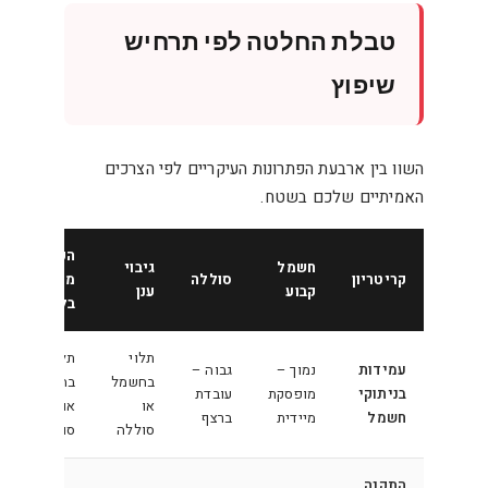
טבלת החלטה לפי תרחיש
שיפוץ
השוו בין ארבעת הפתרונות העיקריים לפי הצרכים
האמיתיים שלכם בשטח.
הקלטה
חשמל
גיבוי
קריטריון
סוללה
מקומית
קבוע
ענן
בלבד
תלוי
תלוי
עמידות
נמוך –
גבוה –
בחשמל
בחשמל
בניתוקי
מופסקת
עובדת
או
או
חשמל
מיידית
ברצף
סוללה
סוללה
התקנה