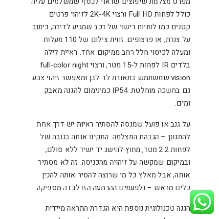
מפרט מצלמת שיפוצים שראוי לכסף שמשלמים עליה
כולל לפחות Full HD ורצוי 2K-4K לזיהוי פרטים
קטנים כמו לוחיות רישוי של רכב שמגיע לדירה, כיתוב
על צנרת, או פרצופים. זווית צילום של 110 מעלות
ומעלה לכיסוי חלל רחב ממיקום אחד. ראיית לילה
בלדים IR לפחות ל-15 מטר, ורצוי full-color night
vision שמשתמש בתאורת לד לבן ומאפשר זיהוי צבע
גם בחשכה מוחלטת. IP54 כמינימום להגנה מאבק
ומים.
על גנב או פועל שמנסה להסתיר ראיות יש דרך אחת
להתגונן – הגבהת המצלמה. התקינו אותה בגובה של
לפחות 2.2 מטר, מחוץ להישג יד ישיר ללא סולם,
ובמיקום שמקשה על זיהויה מהכניסה. זה לא מסתיר
אותה, אבל מאלץ כל מי שרוצה להסיר אותה להכין
כלים מראש – ולפעמים ההרתעה הזו לבדה מספיקה.
הגנה טכנולוגית נוספת היא הגדרת התראה מיידית