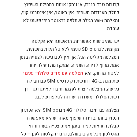
קרובות טרם חוברו, או ניתקו אותם בתחילת השיפוץ
כחלק מעבודות תשתית. אין ראוטר, אין אינטרנט קווי,
ומצלמת WiFi רגילה שתלויה בראוטר ביתי פשוט לא
עובדת.
יש שתי גישות אפשריות. הראשונה היא הקלטה
מקומית לכרטיס SD פנימי ללא כל תלות בתשתית.
המצלמה מקליטה הכל, אך אין לכם גישה לצפייה בזמן
אמת מחוץ לדירה. השנייה, המתקדמת ויעילה יותר
לניטור מרחוק, היא
מצלמה עם מודם סלולרי פנימי
שתומכת ב-4G ודורשת רק כרטיס SIM עם חבילת
גלישה. המצלמה יוצרת לעצמה חיבור לאינטרנט דרך
רשת הסלולר ומשדרת ישירות לטלפון שלכם.
מצלמה עם חיבור סלולרי 4G מבוסס SIM היא הפתרון
הנפוץ ביותר בדירות שיפוץ מאחר שהיא מאפשרת
קבלת התראות לנייד בזמן אמת, צפייה בשידור חי
מהטלפון מכל מקום בעולם, וגיבוי הקלטות לענן – כל