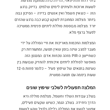
ביתי ללוח תלת-פאזי, הדירה כולה מנותקת מהרשת
לשעות ארוכות ולעיתים לימים שלמים. בדיוק ברגע
הזה – כשאין חשמל ואין אנשים בדירה – הסיכון גבוה
ביותר. מצלמה המחוברת לשקע קבוע כבה ברגע שהזרם
יורד. מצלמה מבוססת סוללת ליתיום פנימית ממשיכה
לפעול ברצף מלא.
המצלמות החכמות מאריכות את חיי הסוללה על ידי
מעבר למצב שינה בזמן שאין תנועה, ומתעוררות רק
כשחיישן ה-PIR מזהה נוכחות אדם. המנגנון הזה
מאפשר לסוללת ליתיום איכותית להחזיק שבועות בין
טעינות בתנאים של שיפוץ פעיל – כלומר פחות מ-12
שעות ביממה עם תנועה ממשית.
המלצה תפעולית לשלבי שיפוץ שונים
בשלב עבודות השלד וחשמל, מצלמת סוללה היא
הדרך היחידה. בשלב הגמר, כשיש שקעים פעילים,
אפשר לטעון את הסוללה בלילה ולנצל שקע לשעות