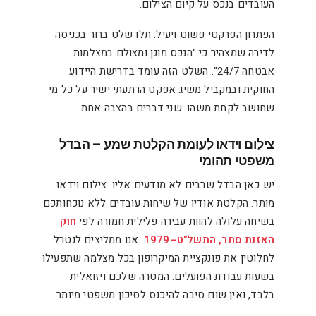
העובדים בנכס על קיום הצילום.
הפתרון הפרקטי פשוט ויעיל. תלו שלט ברור בכניסה
לדירה שמצהיר כי "הנכס מוגן ומצולם במצלמות
אבטחה 24/7". השלט הזה עומד בדרישת היידוע
החוקית ובמקביל משיג אפקט הרתעתי ישיר על כל מי
שחושב לקחת משהו. שני דברים בהצבה אחת.
צילום וידאו לעומת הקלטת שמע – הבדל
משפטי תהומי
יש כאן הבדל שרבים לא מודעים אליו. צילום וידאו
מותר. הקלטת אודיו של שיחות עובדים ללא נוכחותכם
בשיחה עלולה להוות עבירה פלילית חמורה לפי
חוק
האזנת סתר, התשל"ט–1979
. אנו ממליצים לנטרל
לחלוטין את פונקציית המיקרופון בכל מצלמה שתפעילו
בשעות עבודת הפועלים. המטרה שלכם ויזואלית
בלבד, ואין שום סיבה להיכנס לסיכון משפטי מיותר.