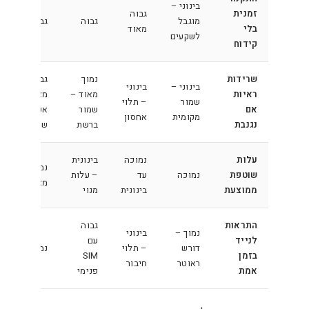
בינוני –
זמנית
גבוה
מוגבל
גבוה
גבוה
בלי
מאוד
לשקעים
קידוח
שרידות
נמוך
גבוה
בינוני –
בינוני
ראיות
מאוד –
מאוד –
שמור
– תלוי
אם
שמור
אפס
מקומית
אחסון
נגנבת
ברשת
שרידות
עלות
נמוכה
בינונית
נמוכה
שוטפת
נמוכה
עד
– עלות
מאוד
ממוצעת
בינונית
מנוי
התראות
גבוה
נמוך –
בינוני
לנייד
עם
דורש
– תלוי
נמוך
בזמן
SIM
ראוטר
חיבור
אמת
פנימי