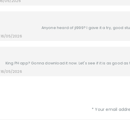
16/05/2026 at 21:11
Anyone heard of jl999? I gave it a try, good stu
16/05/2026 at 21:12
King PH app? Gonna download it now. Let's see if it is as good as 
16/05/2026 at 21:12
Your email addres