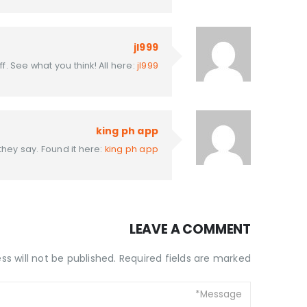
jl999
ff. See what you think! All here:
jl999
king ph app
they say. Found it here:
king ph app
LEAVE A COMMENT
s will not be published. Required fields are marked *