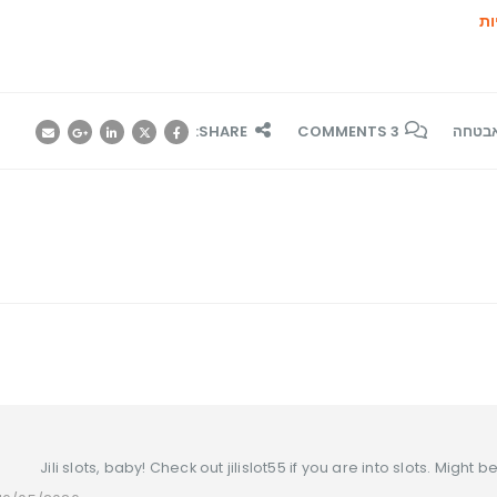
ת
אבטחה
3 COMMENTS
SHARE:
Jili slots, baby! Check out jilislot55 if you are into slots. Might 