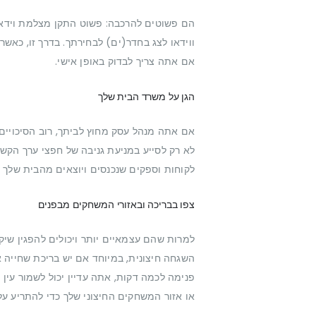
הם פשוטים להרכבה: פשוט התקן מצלמת וידאו 
ווידאו לצג בחדר(ים) לבחירתך. בדרך זו, כאש
אם אתה צריך לבדוק באופן אישי.
הגן על משרד הבית שלך
אם אתה מנהל עסק מחוץ לביתך, רוב הסיכויים 
לא רק לסייע במניעת גניבה של חפצי ערך הקשור
לקוחות וספקים שנכנסים ויוצאים מהבית שלך ל
צפו בבריכה ובאזורי המשחקים מבפנים
למרות שהם עצמאיים יותר ויכולים להפגין שיקו
השגחה חיצונית, במיוחד אם יש בריכת שחייה 
פנימה לכמה דקות, אתה עדיין יכול לשמור עין 
או אזור המשחקים החיצוני שלך כדי להתריע על 