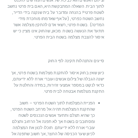
וצילום האנשים הוא כביכול של אנשים המורשים להכנס
לתוך הבית. השאלה המתבקשת היא, האם בית פרטי נחשב
לשטח פרטי? בהנחה ומדובר על בית שנקנה בידי הדייר,
נחשב השטח כפרטי, (על אף שאדמתו מוחכרת מידי
המדינה). בשטח פרטי, רשאי אדם להתקין מצלמה אשר
תתעד את הנעשה בשטח. מכאן, שהחוק אינו מציין כי יש
איסור להצבת מצלמה בשטח הבית הפרטי.
סייגים והתנהלות תקינה לפי החוק
כיוון שאין בחוק איסור להתקנת מצלמות בשטח פרטי, אך
ישנה הגבלה של צילום אנשים ועוברי אורח ללא ידיעתם,
כדאי לנקוט במספר אמצעי זהירות, במידה והחלטת על
התקנת מצלמות אבטחה לבית פרטי.
הפניית המצלמות לתוך השטח הפרטי – חשוב
שהתקנת המצלמות תהיה אל מרחב השטח הפרטי,
כך שהיא תצלם ותתעד אנשים הנכנסים לשטח
ומסתובבים בשטח אך לא תפנה אל הרחוב ותצלם
עוברי אורח ללא ידיעתם. תוכלו לכוון את המצלמה
לכיוון שער הכניסה של החצר, אך חשוב שתפנה אל