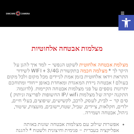
פתח סרגל נגישות
מצלמות אבטחה אלחוטיות
מצלמת אבטחה אלחוטית
לשקט הנפשי – למד איך להגן על
היקר לך *
מצלמה חכמה
בתקשורת WIFI + 3/4G לשידור
התראת וידאו אלחוטית בזמן אמת לניידים מכל מקום ולכל מקום
בעולם ! אבטחה ניידת המאגדת ומאחדת באופן ייחודי ומתוחכם
יתרונות נוספים על פני מצלמות אבטחה הקיימות. (לדוגמה:
התקנה יקרה של מצלמות IP/ wifi החשופות לפריצה וניתוק )
סים קר – לבית, לעסק, לרכב, לקשישים, שיפוצים, בעלי חיים,
ילדים, חקלאות, ציידים, שביל, שטח,יישובים, מועצות, שיטור,
ניהול, אבטחה ושמירה..
אפשרות שילוב עם מצלמות אבטחה שונות באותה
אפליקציה בעברית – פנימית וחיצונית ולשטח * להגנה