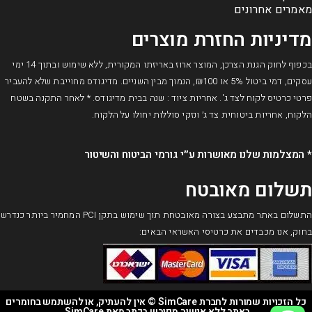
מאמרים אחרונים
מדיניות החזרת מוצרים
בכפוף לחוק הגנת הצרכן, המוצר ארוז באריזתו המקורית, ללא שימוש ובתוך 14 ימי
עסקים, דמי ביטול 5% או ₪100, הנמוך מבין השניים. מדיגודס מחוייבת שלא להעביר
פרטי כרטיס לקוח לצד ג'. אחריות ציוד : שנה בבית מדיגודס. * לאחר התקנה בשטח
הלקוח, אחריות ביטוחית צד ג׳ ונזקי סוללות יחולו על הלקוח.
* המצלמות שלנו מאושרות ע״י גורמי הביטוח והשיטור​
תשלום מאובטח
התשלום באתר מתבצע בצורה מאובטחת תוך שימוש בתקן PCI המחמיר ביותר כנדרש
בחוק, אנו מכבדים את כרטיסי האשראי הבאים:
כל הזכויות שמורות לחברת SimCare © אין להעתיק, או להשתמש בחומרים
באתר ללא אישור מפורש בכתב מאת SimCare.