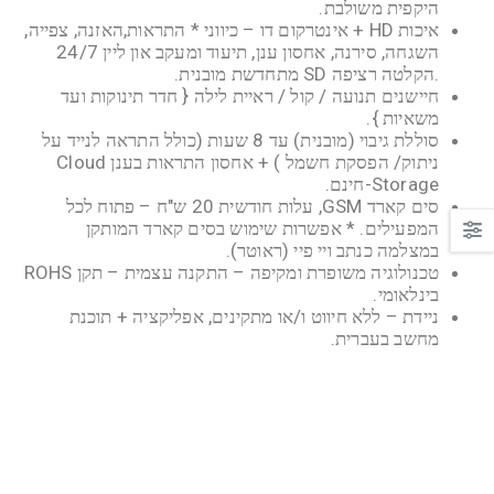
היקפית משולבת.
איכות HD + אינטרקום דו – כיווני * התראות,האזנה, צפייה,
השגחה, סירנה, אחסון ענן, תיעוד ומעקב און ליין 24/7
.הקלטה רציפה SD מתחדשת מובנית.
חיישנים תנועה / קול / ראיית לילה { חדר תינוקות ועד
משאיות }.
סוללת גיבוי (מובנית) עד 8 שעות (כולל התראה לנייד על
ניתוק/ הפסקת חשמל ) + אחסון התראות בענן Cloud
Storage-חינם.
סים קארד GSM, עלות חודשית 20 ש"ח – פתוח לכל
המפעילים. * אפשרות שימוש בסים קארד המותקן
במצלמה כנתב ויי פיי (ראוטר).
טכנולוגיה משופרת ומקיפה – התקנה עצמית – תקן ROHS
בינלאומי.
ניידת – ללא חיווט ו/או מתקינים, אפליקציה + תוכנת
מחשב בעברית.