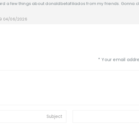
rd a few things about donaldbetafiliados from my friends. Gonna ch
04/06/2026 at 20:59
Your email addres