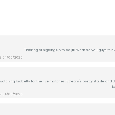
Thinking of signing up to no1jili. What do you guys th
04/06/2026 at 20:58
watching biabettv for the live matches. Stream's pretty stable and
k
04/06/2026 at 20:59