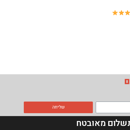
חיצוניות 4G סולארית לטעינה
מהשמש במבצע יבואן –
SIMCARE
READ MORE
ם
שליחה
שלום מאובטח