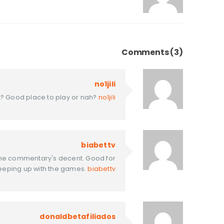
Comments (3)
no1jili
ink? Good place to play or nah?
no1jili
biabettv
 the commentary's decent. Good for
eeping up with the games.
biabettv
donaldbetafiliados